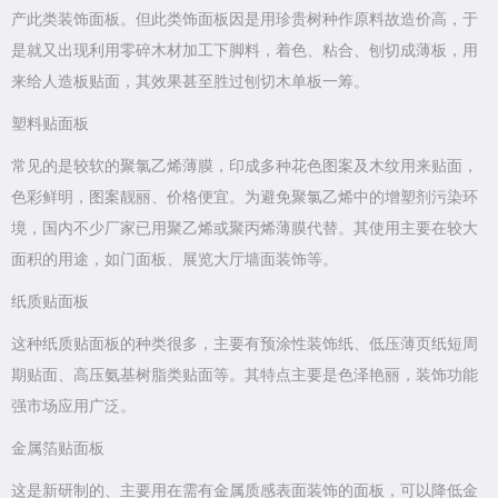
产此类装饰面板。但此类饰面板因是用珍贵树种作原料故造价高，于
是就又出现利用零碎木材加工下脚料，着色、粘合、刨切成薄板，用
来给人造板贴面，其效果甚至胜过刨切木单板一筹。
塑料贴面板
常见的是较软的聚氯乙烯薄膜，印成多种花色图案及木纹用来贴面，
色彩鲜明，图案靓丽、价格便宜。为避免聚氯乙烯中的增塑剂污染环
境，国内不少厂家已用聚乙烯或聚丙烯薄膜代替。其使用主要在较大
面积的用途，如门面板、展览大厅墙面装饰等。
纸质贴面板
这种纸质贴面板的种类很多，主要有预涂性装饰纸、低压薄页纸短周
期贴面、高压氨基树脂类贴面等。其特点主要是色泽艳丽，装饰功能
强市场应用广泛。
金属箔贴面板
这是新研制的、主要用在需有金属质感表面装饰的面板，可以降低金