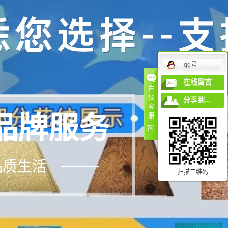
qq号
在线留言
在
线
分享到...
客
品牌服务
服
品质生活
扫描二维码