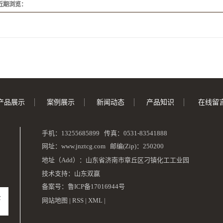
近期浏览：
产品展示
案例展示
新闻动态
产品知识
在线留
手机：13255685899 传真：0531-83541888
网址：
www.jnztcg.com
邮编(Zip)：250200
地址（Add）：
山东省济南市章丘区刁镇化工工业园
技术支持：
山东双赢
备案号：
鲁ICP备17016944号
网站地图
|
RSS
|
XML
|